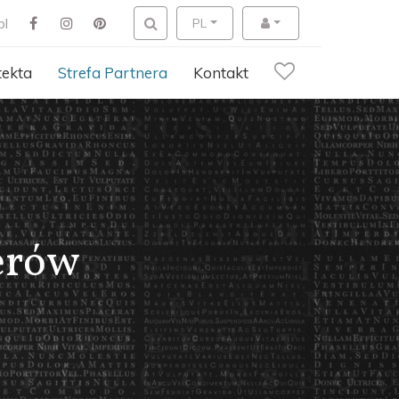
pl
PL
tekta
Strefa Partnera
Kontakt
erów