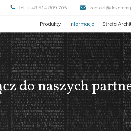
tel.: + 48 514 809 705
kontakt@dekor
ami.
Produkty
Informacje
Strefa Archi
ącz do naszych partn