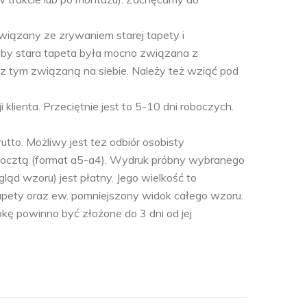
związany ze zrywaniem starej tapety i
aby stara tapeta była mocno związana z
 z tym związaną na siebie. Należy też wziąć pod
i klienta. Przeciętnie jest to 5-10 dni roboczych.
tto. Możliwy jest tez odbiór osobisty
ocztą (format a5-a4). Wydruk próbny wybranego
ląd wzoru) jest płatny. Jego wielkość to
apety oraz ew. pomniejszony widok całego wzoru.
ę powinno być złożone do 3 dni od jej