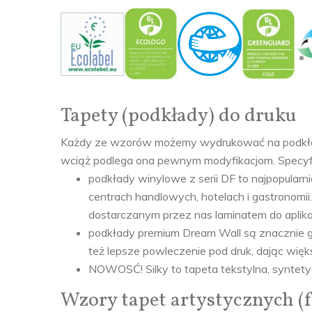
Tapety (podkłady) do druku
Każdy ze wzorów możemy wydrukować na podkładzie
wciąż podlega ona pewnym modyfikacjom. Specyfik
podkłady winylowe z serii DF to najpopular
centrach handlowych, hotelach i gastronom
dostarczanym przez nas laminatem do aplikac
podkłady premium Dream Wall są znacznie gru
też lepsze powleczenie pod druk, dając więk
NOWOSĆ! Silky to tapeta tekstylna, syntety
Wzory tapet artystycznych (