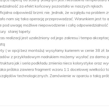
edzialność za efekt końcowy pozostała w naszych rękach.
ficjalna odpowiedź brzmi: nie. Jednak, że względu na problem 
o nam się taka operację przeprowadzać. Warunkiem jest to 
erze pod uwagę możliwe niepowodzenie i całą odpowiedzialność
ury starej tapety.
as realizacji jest uzależniony od jego zakresu i tempa akceptacj
atą
ty ( w opcji bez montażu) wysyłamy kurierem w cenie 38 zł. bru
kładów z przykładowym nadrukiem możemy wysłać za darmo p
ktura jak i seria podkładu zmienia nieco kolorystyke oraz wyg
aka próbka zawiera fragment wzoru 1:1 docelowej wielkości t
zględów technologicznych. Zamówienie w oparciu o taką próbk