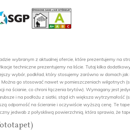
 wybranym z aktualnej ofercie, które prezentujemy na stron
acje techniczne prezentujemy na liście. Tutaj kilka dodatk
niejszy wybór, podkład, który stosujemy zarówno w domach jak
ii. Można go stosować nawet w pomieszczeniach wilgotnych (
ji na ścianie, co chroni łączenia brytów). Wymagany jest jedy
bsze i na podłożu z siatki, stąd ich większa wytrzymałość (s
szą odporność na ścieranie i oczywiście wyższą cenę. Te tape
czny jedwab z połyskliwą powierzchnią, która sprawia, że tap
fototapet)