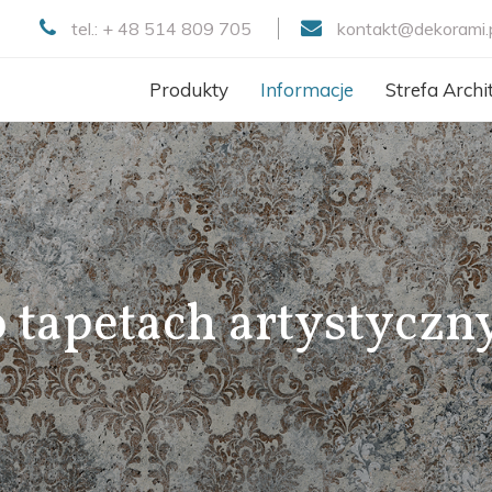
tel.: + 48 514 809 705
kontakt@dekor
ami.
Produkty
Informacje
Strefa Archi
.o tapetach artystyczn