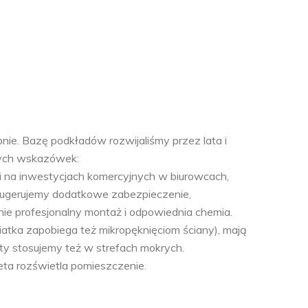
ie. Bazę podkładów rozwijaliśmy przez lata i
owych wskazówek:
 i na inwestycjach komercyjnych w biurowcach,
sugerujemy dodatkowe zabezpieczenie,
nie profesjonalny montaż i odpowiednia chemia.
iatka zapobiega też mikropęknięciom ściany), mają
ty stosujemy też w strefach mokrych.
eta rozświetla pomieszczenie.