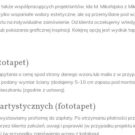
także współpracujących projektantów. Ida M. Mikołajska z Mik
nie tylko wspaniałe walory estetyczne, ale są przemyślane p
tu na indywidualne zamówienie. Od klienta oczekujemy wtedy
lub pokazania graficznej inspiracji. Kolejną opcją jest wydruk tape
totapet)
ytania o cenę spod strony danego wzoru lub maila z w przyp
 podany wymiar ściany (dodajemy 5-10 cm zapasu pod monta
eszkaniu (zgodnie z ustawą).
artystycznych (fototapet)
wystawiamy proformę do zapłaty. Po otrzymaniu płatności przy
zez klienta założeń, uwagi i poprawki (w przypadku projektu 
wki (w przypadku zamówienia wzoru z katalogu)