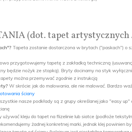
 (dot. tapet artystycznych / 
kach"?
Tapeta zostanie dostarczona w brytach ("paskach") o s
owo przygotowujemy tapetę z zakładką techniczną (usuwaną 
tny będzie nożyk ze stopką). Bryty docinamy na styk wyłącz
tapety można przemywać zgodnie z instrukcją
ety?
W skrócie: jak do malowania, ale nie malować. Bardzo wa
otowania ściany
szystkie nasze podkłady są z grupy określanej jako "easy up" c
cianę
y używać kleju do tapet na flizelinie lub siatce (podłoże teks
ekomendujemy żadnej konkretnej marki, jednak klej powinien by
ca tapetą od ściany (kolejnym jest niestabilna temperatura 