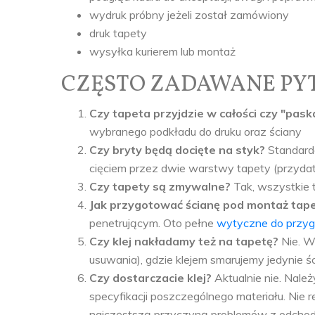
wydruk próbny jeżeli został zamówiony
druk tapety
wysyłka kurierem lub montaż
CZĘSTO ZADAWANE PYTANIA
Czy tapeta przyjdzie w całości czy "pas
wybranego podkładu do druku oraz ściany
Czy bryty będą docięte na styk?
Standard
cięciem przez dwie warstwy tapety (przyda
Czy tapety są zmywalne?
Tak, wszystkie 
Jak przygotować ścianę pod montaż tap
penetrującym. Oto pełne
wytyczne do przyg
Czy klej nakładamy też na tapetę?
Nie. W
usuwania), gdzie klejem smarujemy jedynie ś
Czy dostarczacie klej?
Aktualnie nie. Należ
specyfikacji poszczególnego materiału. Nie r
najczęstszą przyczyną problemów z odchodzą