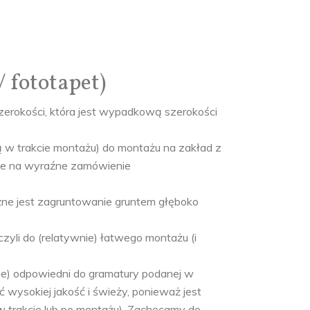
fototapet)
zerokości, która jest wypadkową szerokości
w trakcie montażu) do montażu na zakład z
nie na wyraźne zamówienie
żne jest zagruntowanie gruntem głęboko
zyli do (relatywnie) łatwego montażu (i
tylne) odpowiedni do gramatury podanej w
ć wysokiej jakość i świeży, ponieważ jest
w trakcie lub po montażu). Zachęcamy do