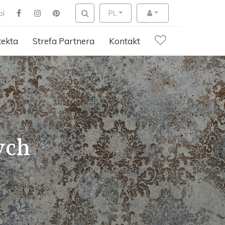
pl
PL
tekta
Strefa Partnera
Kontakt
ych