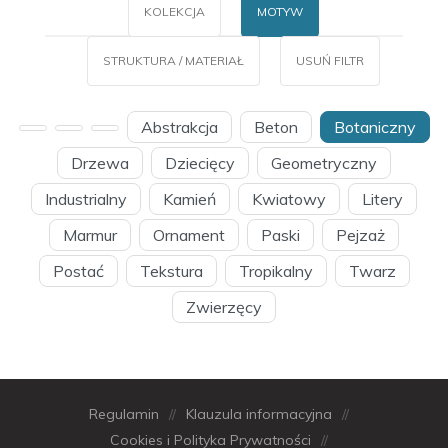
KOLEKCJA
MOTYW
STRUKTURA / MATERIAŁ
USUŃ FILTR
Abstrakcja
Beton
Botaniczny
Drzewa
Dziecięcy
Geometryczny
Industrialny
Kamień
Kwiatowy
Litery
Marmur
Ornament
Paski
Pejzaż
Postać
Tekstura
Tropikalny
Twarz
Zwierzęcy
Regulamin
//
Klauzula informacyjna
//
Cookies i Polityka Prywatności
//