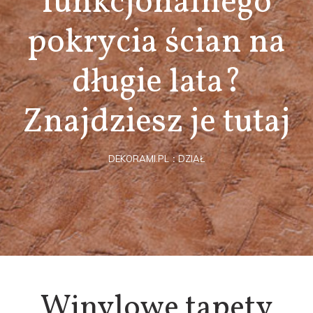
funkcjonalnego
pokrycia ścian na
długie lata?
Znajdziesz je tutaj
DEKORAMI.PL
DZIAŁ
Winylowe tapety