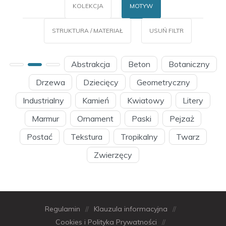
KOLEKCJA
MOTYW
STRUKTURA / MATERIAŁ
USUŃ FILTR
Abstrakcja
Beton
Botaniczny
Drzewa
Dziecięcy
Geometryczny
Industrialny
Kamień
Kwiatowy
Litery
Marmur
Ornament
Paski
Pejzaż
Postać
Tekstura
Tropikalny
Twarz
Zwierzęcy
Regulamin
//
Klauzula informacyjna
//
Cookies i Polityka Prywatności
//