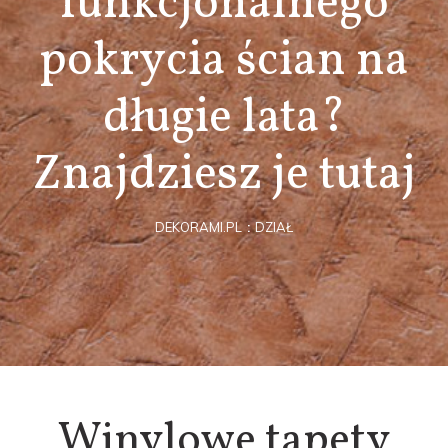
funkcjonalnego
pokrycia ścian na
długie lata?
Znajdziesz je tutaj
DEKORAMI.PL
DZIAŁ
Winylowe tapety