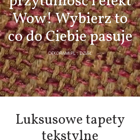
przytulność i efekt
Wow! Wybierz to
co do Ciebie pasuje
DEKORAMI.PL
DZIAŁ
Luksusowe tapety
tekstylne