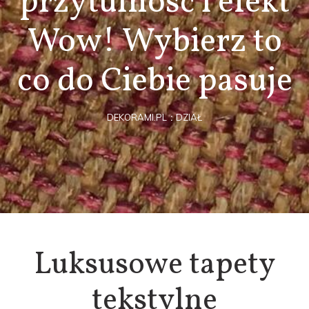
przytulność i efekt
Wow! Wybierz to
co do Ciebie pasuje
DEKORAMI.PL
DZIAŁ
Luksusowe tapety
tekstylne