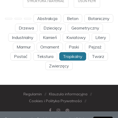
STRUKTURA / MATERIAŁ
USUŃ FILTR
Abstrakcja
Beton
Botaniczny
Drzewa
Dziecięcy
Geometryczny
Industrialny
Kamień
Kwiatowy
Litery
Marmur
Ornament
Paski
Pejzaż
Postać
Tekstura
Tropikalny
Twarz
Zwierzęcy
Regulamin
//
Klauzula informacyjna
//
Cookies i Polityka Prywatności
//