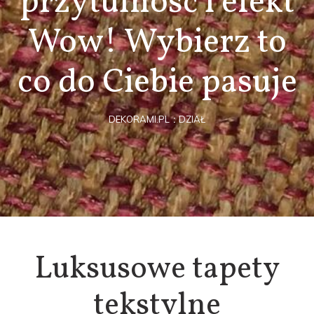
przytulność i efekt
Wow! Wybierz to
co do Ciebie pasuje
DEKORAMI.PL
DZIAŁ
Luksusowe tapety
tekstylne