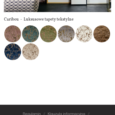
Caribou - Luksusowe tapety tekstylne
Regulamin
//
Klauzula informacyjna
//