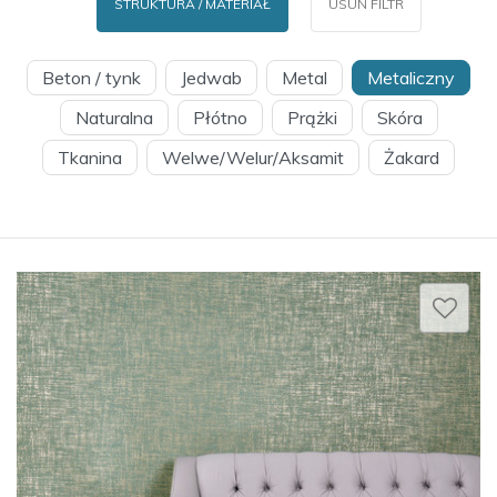
STRUKTURA / MATERIAŁ
USUŃ FILTR
Beton / tynk
Jedwab
Metal
Metaliczny
Naturalna
Płótno
Prążki
Skóra
Tkanina
Welwe/Welur/Aksamit
Żakard