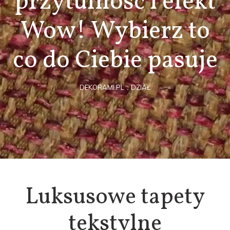
przytulność i efekt
Wow! Wybierz to
co do Ciebie pasuje
DEKORAMI.PL
DZIAŁ
Luksusowe tapety
tekstylne