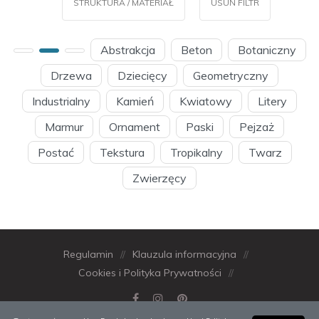
STRUKTURA / MATERIAŁ
USUŃ FILTR
Abstrakcja
Beton
Botaniczny
Drzewa
Dziecięcy
Geometryczny
Industrialny
Kamień
Kwiatowy
Litery
Marmur
Ornament
Paski
Pejzaż
Postać
Tekstura
Tropikalny
Twarz
Zwierzęcy
Regulamin
//
Klauzula informacyjna
//
Cookies i Polityka Prywatności
//